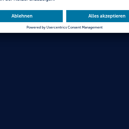
im Wa