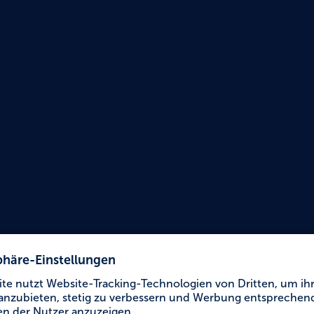
Urlaub für Alle
Drach