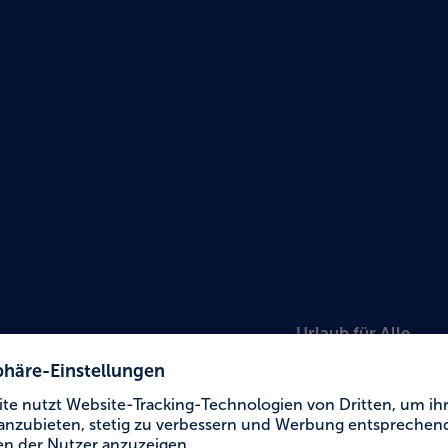
Urlaub für Alle
Best W
Kurhot