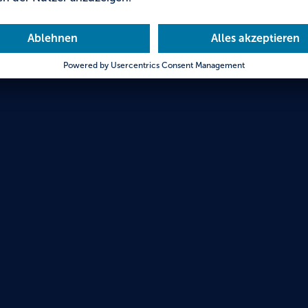
Oberm