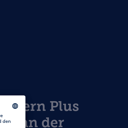
estern Plus
el an der