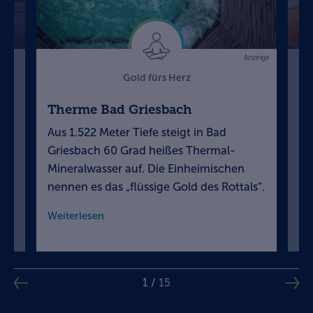
Anzeige
Gold fürs Herz
Therme Bad Griesbach
We
Aus 1.522 Meter Tiefe steigt in Bad
Bl
d
Griesbach 60 Grad heißes Thermal-
Su
Mineralwasser auf. Die Einheimischen
„K
nennen es das „flüssige Gold des Rottals“.
un
Weiterlesen
We
1
/
15