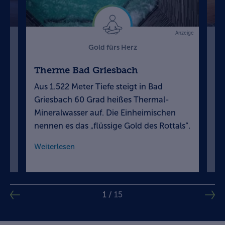
Anzeige
Gold fürs Herz
Therme Bad Griesbach
We
Aus 1.522 Meter Tiefe steigt in Bad
Bl
d
Griesbach 60 Grad heißes Thermal-
Su
Mineralwasser auf. Die Einheimischen
„K
nennen es das „flüssige Gold des Rottals“.
un
Weiterlesen
We
1
/
15